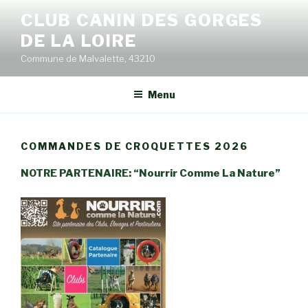
Aller
CLUB CANIN DES GORGES
au
DE LA LOIRE
contenu
principal
Commune de Malvalette, 43210
Menu
COMMANDES DE CROQUETTES 2026
NOTRE PARTENAIRE: “Nourrir Comme La Nature”