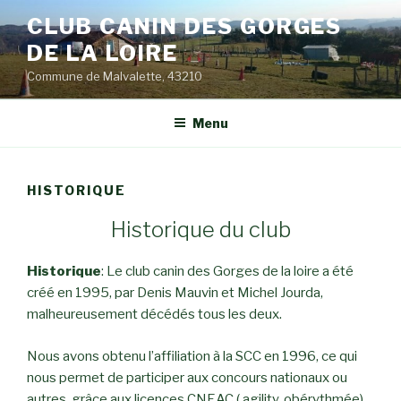
Aller
CLUB CANIN DES GORGES
au
DE LA LOIRE
contenu
principal
Commune de Malvalette, 43210
Menu
HISTORIQUE
Historique du club
Historique
: Le club canin des Gorges de la loire a été
créé en 1995, par Denis Mauvin et Michel Jourda,
malheureusement décédés tous les deux.
Nous avons obtenu l’affiliation à la SCC en 1996, ce qui
nous permet de participer aux concours nationaux ou
autres, grâce aux licences CNEAC ( agility, obérythmée)