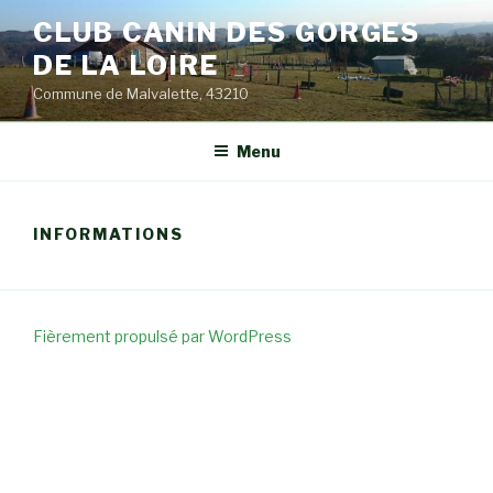
Aller
CLUB CANIN DES GORGES
au
DE LA LOIRE
contenu
principal
Commune de Malvalette, 43210
Menu
INFORMATIONS
Fièrement propulsé par WordPress