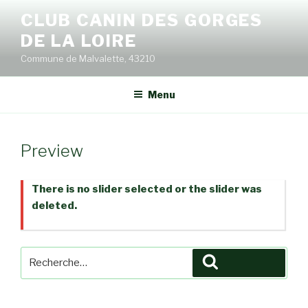
Aller
CLUB CANIN DES GORGES
au
DE LA LOIRE
contenu
principal
Commune de Malvalette, 43210
Menu
Preview
There is no slider selected or the slider was
deleted.
Recherche
Recherche
pour
: