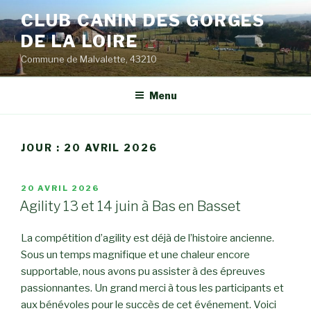
Aller
CLUB CANIN DES GORGES
au
DE LA LOIRE
contenu
principal
Commune de Malvalette, 43210
Menu
JOUR :
20 AVRIL 2026
PUBLIÉ
20 AVRIL 2026
LE
Agility 13 et 14 juin à Bas en Basset
La compétition d’agility est déjà de l’histoire ancienne.
Sous un temps magnifique et une chaleur encore
supportable, nous avons pu assister à des épreuves
passionnantes. Un grand merci à tous les participants et
aux bénévoles pour le succès de cet événement. Voici